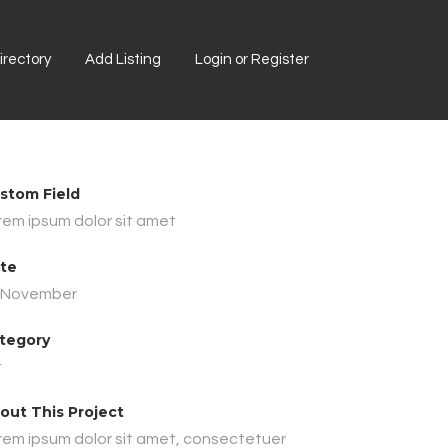
rectory
Add Listing
Login or Register
stom Field
rem ipsum dolor sit amet
te
 November
tegory
t
out This Project
rem ipsum dolor sit amet, consectetuer