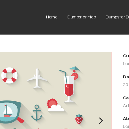
Home
Dumpster Map
Dumpster Di
Cu
Lo
Da
20
Ca
Ar
Ab
Lo