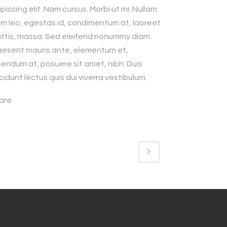
piscing elit. Nam cursus. Morbi ut mi. Nullam
im leo, egestas id, condimentum at, laoreet
ttis, massa. Sed eleifend nonummy diam.
aesent mauris ante, elementum et,
bendum at, posuere sit amet, nibh. Duis
cidunt lectus quis dui viverra vestibulum.
are