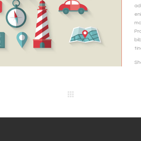
adi
en
ma
Pr
bi
tin
Sh